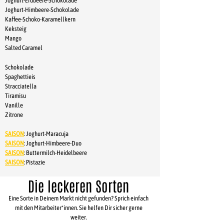
Joghurt-Erdbeere-Schokolade
Joghurt-Himbeere-Schokolade
Kaffee-Schoko-Karamellkern
Keksteig
Mango
Salted Caramel
Schokolade
Spaghettieis
Stracciatella
Tiramisu
Vanille
Zitrone
SAISON
: Joghurt-Maracuja
SAISON
:
Joghurt-Himbeere-Duo
SAISON
: Buttermilch-Heidelbeere
SAISON
: Pistazie
Die leckeren Sorten
Eine Sorte in Deinem Markt nicht gefunden? Sprich einfach
mit den Mitarbeiter*innen. Sie helfen Dir sicher gerne
weiter.