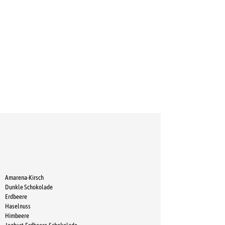
Amarena-Kirsch
Dunkle Schokolad
e
Erdbeere
Haselnuss
Himbeere