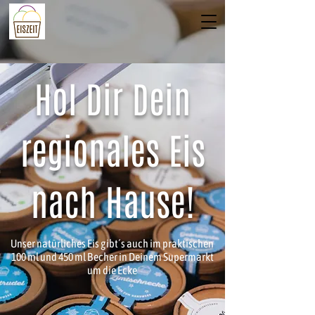
Hol Dir Dein
regionales Eis
nach Hause!
Unser natürliches Eis gibt´s auch im praktischen
100 ml und 450
ml Becher in Deinem Supermarkt
um die Ecke