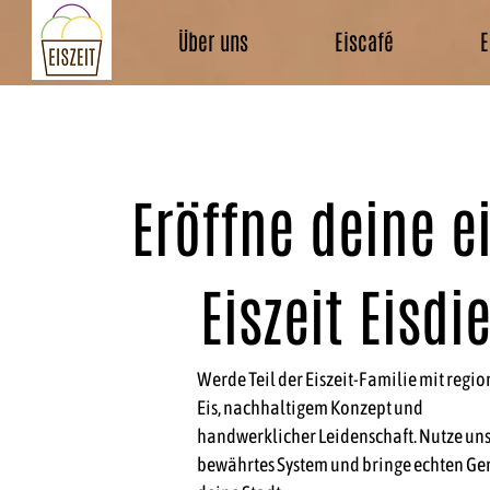
Über uns
Eiscafé
E
Eröffne deine e
Eiszeit Eisdi
Werde Teil der Eiszeit-Familie mit regi
Eis, nachhaltigem Konzept und
handwerklicher Leidenschaft. Nutze un
bewährtes System und bringe echten Gen