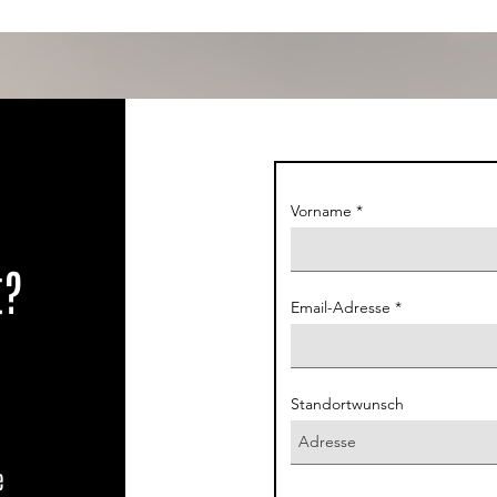
Vorname
t?
Email-Adresse
Standortwunsch
e