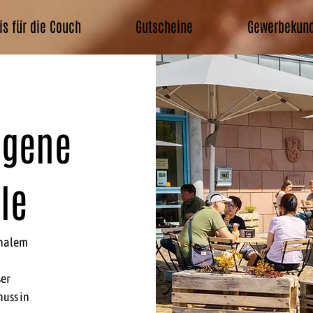
is für die Couch
Gutscheine
Gewerbekun
igene
ele
onalem
ser
uss in